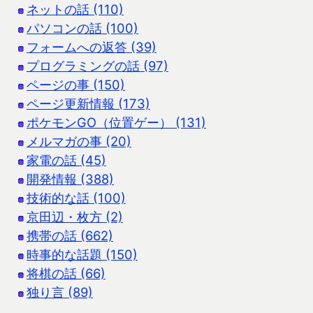
ネットの話 (110)
パソコンの話 (100)
フォームへの返答 (39)
プログラミングの話 (97)
ページの事 (150)
ページ更新情報 (173)
ポケモンGO（位置ゲー） (131)
メルマガの事 (20)
家電の話 (45)
開発情報 (388)
技術的な話 (100)
京田辺・枚方 (2)
携帯の話 (662)
時事的な話題 (150)
将棋の話 (66)
独り言 (89)