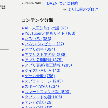
DAZN ついに解約
2026年07月31日
田は
⇒
より以前のブログ
コンテンツ分類
AI（人工知能）の話 (63)
YouTuberと動画サイト (103)
p
いろいろ (383)
いろいろレビュー (27)
アプリの事 (394)
アプリストアの話 (288)
アプリ公開情報 (375)
アプリ更新/修正情報 (285)
クイズいろいろ (40)
ゲーム全般 (756)
スプラトゥーン (243)
スポーツの話 (234)
スマートフォンの話 (600)
タブレットの話 (105)
テレビの話 (29)
ネットの話 (110)