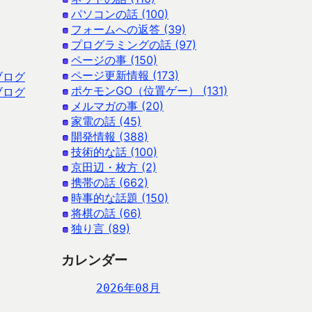
パソコンの話 (100)
フォームへの返答 (39)
プログラミングの話 (97)
ページの事 (150)
ページ更新情報 (173)
ブログ
ポケモンGO（位置ゲー） (131)
ブログ
メルマガの事 (20)
家電の話 (45)
開発情報 (388)
技術的な話 (100)
京田辺・枚方 (2)
携帯の話 (662)
時事的な話題 (150)
将棋の話 (66)
独り言 (89)
カレンダー
2026年08月