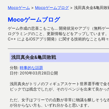
Mocoゲーム
>
Mocoゲームブログ
>
浅田真央金&亀田敗
Mocoゲームブログ
ゲーム作成の悲喜こもごも… 開発状況やアプリ（無料ゲーム多
ログラミングのこと、更新情報などをアップしています。ガラケー時代
C++ によるiOSアプリ開発）に関する技術的なことも時
浅田真央金&亀田敗戦
分類:
時事的な話題
日付: 2010年03月28日公開
浅田真央がトリノのフィギュアスケート世界選手権で金
ピックでは残念でしたが、そのリベンジを出来て良かっ
ただ、女子はフリーでの点数が非常に物議を醸しそうな
が分からない方も、いずれ分かると思います。