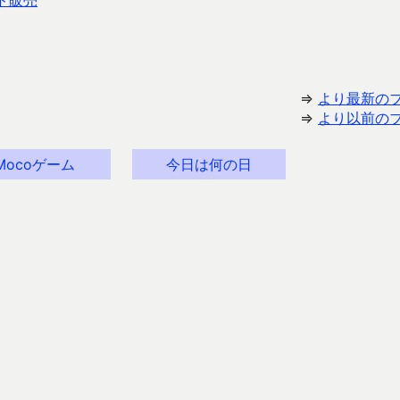
ード販売
⇒
より最新の
⇒
より以前の
Mocoゲーム
今日は何の日