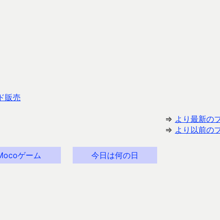
ード販売
⇒
より最新の
⇒
より以前の
Mocoゲーム
今日は何の日