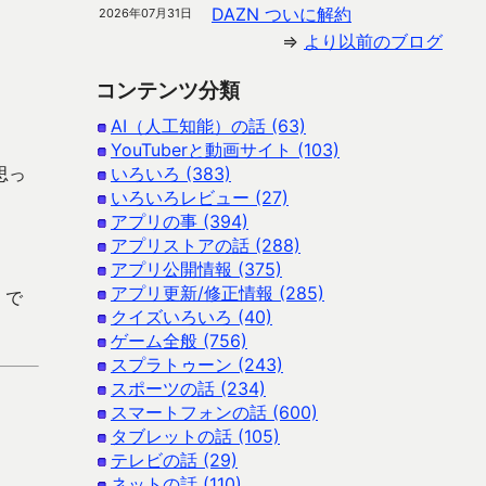
DAZN ついに解約
2026年07月31日
⇒
より以前のブログ
コンテンツ分類
AI（人工知能）の話 (63)
YouTuberと動画サイト (103)
思っ
いろいろ (383)
いろいろレビュー (27)
アプリの事 (394)
アプリストアの話 (288)
アプリ公開情報 (375)
アプリ更新/修正情報 (285)
 で
クイズいろいろ (40)
ゲーム全般 (756)
スプラトゥーン (243)
スポーツの話 (234)
スマートフォンの話 (600)
タブレットの話 (105)
テレビの話 (29)
ネットの話 (110)