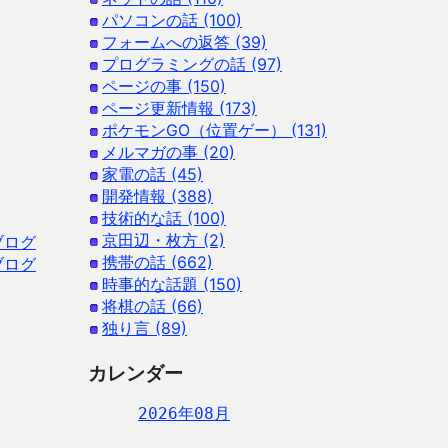
パソコンの話 (100)
フォームへの返答 (39)
プログラミングの話 (97)
ページの事 (150)
ページ更新情報 (173)
ポケモンGO（位置ゲー） (131)
メルマガの事 (20)
家電の話 (45)
開発情報 (388)
技術的な話 (100)
京田辺・枚方 (2)
ブログ
携帯の話 (662)
ブログ
時事的な話題 (150)
将棋の話 (66)
独り言 (89)
カレンダー
2026年08月