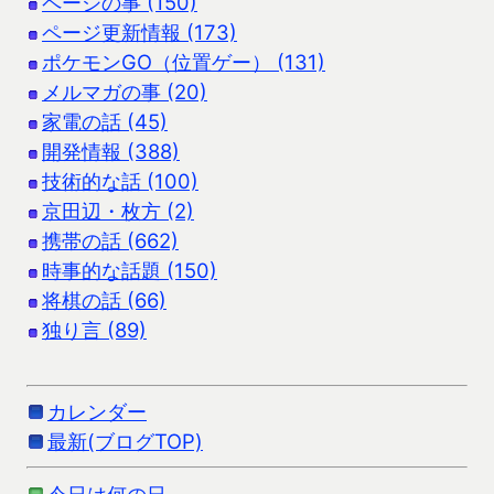
ページの事 (150)
ページ更新情報 (173)
ポケモンGO（位置ゲー） (131)
メルマガの事 (20)
家電の話 (45)
開発情報 (388)
技術的な話 (100)
京田辺・枚方 (2)
携帯の話 (662)
時事的な話題 (150)
将棋の話 (66)
独り言 (89)
カレンダー
最新(ブログTOP)
今日は何の日