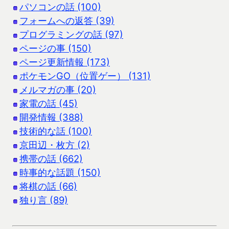
パソコンの話 (100)
フォームへの返答 (39)
プログラミングの話 (97)
ページの事 (150)
ページ更新情報 (173)
ポケモンGO（位置ゲー） (131)
メルマガの事 (20)
家電の話 (45)
開発情報 (388)
技術的な話 (100)
京田辺・枚方 (2)
携帯の話 (662)
時事的な話題 (150)
将棋の話 (66)
独り言 (89)