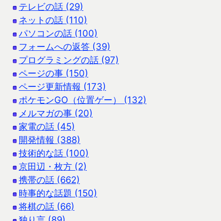
テレビの話 (29)
ネットの話 (110)
パソコンの話 (100)
フォームへの返答 (39)
プログラミングの話 (97)
ページの事 (150)
ページ更新情報 (173)
ポケモンGO（位置ゲー） (132)
メルマガの事 (20)
家電の話 (45)
開発情報 (388)
技術的な話 (100)
京田辺・枚方 (2)
携帯の話 (662)
時事的な話題 (150)
将棋の話 (66)
独り言 (89)