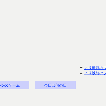
⇒
より最新の
⇒
より以前の
Mocoゲーム
今日は何の日