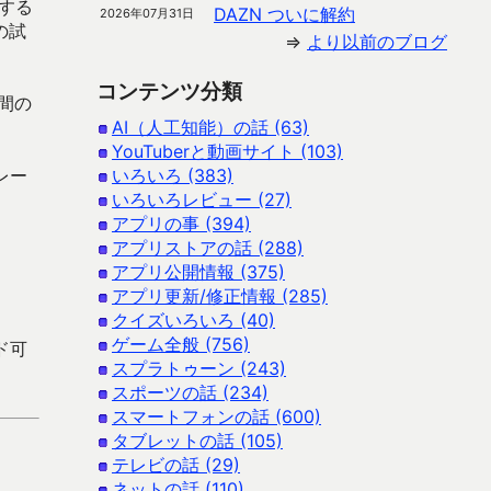
する
DAZN ついに解約
2026年07月31日
の試
⇒
より以前のブログ
コンテンツ分類
間の
AI（人工知能）の話 (63)
YouTuberと動画サイト (103)
レー
いろいろ (383)
いろいろレビュー (27)
アプリの事 (394)
アプリストアの話 (288)
アプリ公開情報 (375)
アプリ更新/修正情報 (285)
クイズいろいろ (40)
ゲーム全般 (756)
ード可
スプラトゥーン (243)
スポーツの話 (234)
スマートフォンの話 (600)
タブレットの話 (105)
テレビの話 (29)
ネットの話 (110)