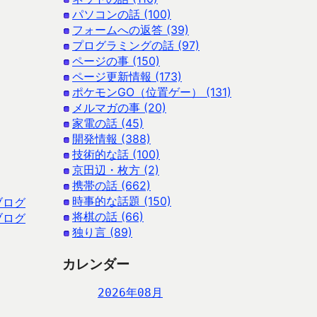
パソコンの話 (100)
フォームへの返答 (39)
プログラミングの話 (97)
ページの事 (150)
ページ更新情報 (173)
ポケモンGO（位置ゲー） (131)
メルマガの事 (20)
家電の話 (45)
開発情報 (388)
技術的な話 (100)
京田辺・枚方 (2)
携帯の話 (662)
時事的な話題 (150)
ブログ
将棋の話 (66)
ブログ
独り言 (89)
カレンダー
2026年08月