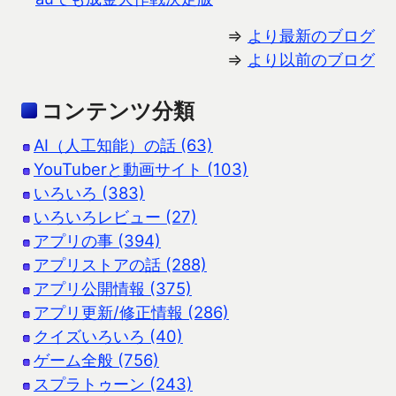
⇒
より最新のブログ
⇒
より以前のブログ
コンテンツ分類
AI（人工知能）の話 (63)
YouTuberと動画サイト (103)
いろいろ (383)
いろいろレビュー (27)
アプリの事 (394)
アプリストアの話 (288)
アプリ公開情報 (375)
アプリ更新/修正情報 (286)
クイズいろいろ (40)
ゲーム全般 (756)
スプラトゥーン (243)