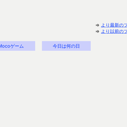
⇒
より最新の
⇒
より以前の
Mocoゲーム
今日は何の日