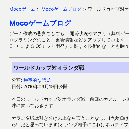
Mocoゲーム
>
Mocoゲームブログ
>
ワールドカップ対オ
Mocoゲームブログ
ゲーム作成の悲喜こもごも… 開発状況やアプリ（無料ゲーム多
ログラミングのこと、更新情報などをアップしています。ガラケー時代
C++ によるiOSアプリ開発）に関する技術的なことも時
ワールドカップ対オランダ戦
分類:
時事的な話題
日付: 2010年06月19日公開
本日のワールドカップ対オランダ戦、前回のカメルーン
味に書いておきます。
オランダ戦は引き分け以上なら言うことなし、1点差負け
らいだと思っています(オランダ相手にこれはネガティブ