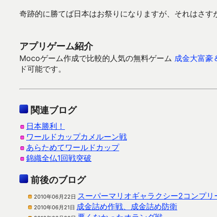
奇跡的に勝てば日本はお祭りになりますが、それはさす
アプリゲーム紹介
Mocoゲーム作成で比較的人気の無料ゲーム
成金大富豪
ド可能です。
関連ブログ
日本勝利！
ワールドカップカメルーン戦
あらためてワールドカップ
錦織全仏1回戦突破
前後のブログ
スーパーマリオギャラクシー2コンプリ
2010年06月22日
成金詰め作戦、成金詰め防衛
2010年06月21日