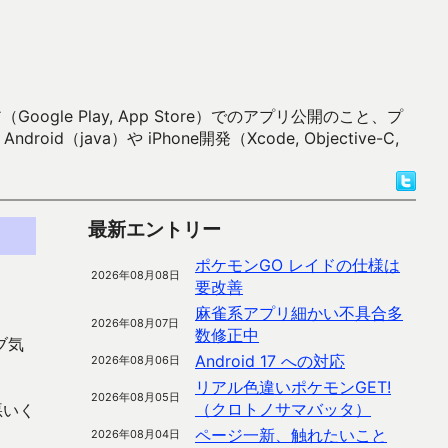
 Play, App Store）でのアプリ公開のこと、プ
）や iPhone開発（Xcode, Objective-C,
最新エントリー
ポケモンGO レイドの仕様は
2026年08月08日
要改善
麻雀系アプリ細かい不具合多
2026年08月07日
数修正中
ブ気
Android 17 への対応
2026年08月06日
リアル色違いポケモンGET!
2026年08月05日
（クロトノサマバッタ）
悪いく
ページ一新、触れたいこと
2026年08月04日