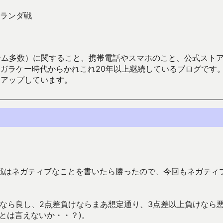
ランダ戦
数）に関すること、携帯電話やスマホのこと、公式ストア（Google
からかれこれ20年以上継続しているブログです。Android（java
々アップしています。
戦はネガティブなことを書いたら勝ったので、今回もネガティ
なら良し、2点差負けならまあ想定通り、3点差以上負けなら
とは言えないか・・？)。