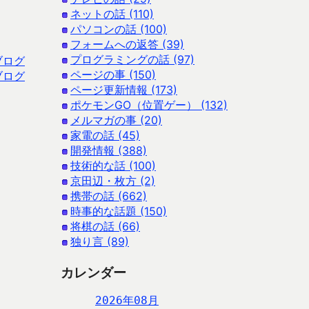
ネットの話 (110)
パソコンの話 (100)
フォームへの返答 (39)
プログラミングの話 (97)
ブログ
ページの事 (150)
ブログ
ページ更新情報 (173)
ポケモンGO（位置ゲー） (132)
メルマガの事 (20)
家電の話 (45)
開発情報 (388)
技術的な話 (100)
京田辺・枚方 (2)
携帯の話 (662)
時事的な話題 (150)
将棋の話 (66)
独り言 (89)
カレンダー
2026年08月