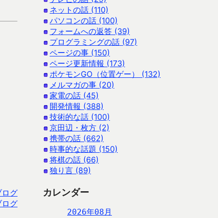
ネットの話 (110)
パソコンの話 (100)
フォームへの返答 (39)
プログラミングの話 (97)
ページの事 (150)
ページ更新情報 (173)
ポケモンGO（位置ゲー） (132)
メルマガの事 (20)
家電の話 (45)
開発情報 (388)
技術的な話 (100)
京田辺・枚方 (2)
携帯の話 (662)
時事的な話題 (150)
将棋の話 (66)
独り言 (89)
カレンダー
ブログ
ブログ
2026年08月