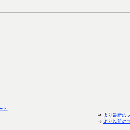
ート
⇒
より最新の
⇒
より以前の