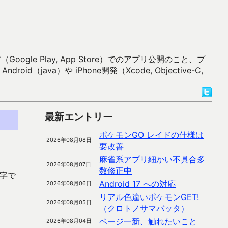
 Play, App Store）でのアプリ公開のこと、プ
）や iPhone開発（Xcode, Objective-C,
最新エントリー
ポケモンGO レイドの仕様は
2026年08月08日
要改善
麻雀系アプリ細かい不具合多
2026年08月07日
数修正中
字で
Android 17 への対応
2026年08月06日
リアル色違いポケモンGET!
2026年08月05日
（クロトノサマバッタ）
ページ一新、触れたいこと
2026年08月04日