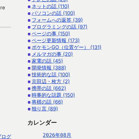
ネットの話 (110)
re
パソコンの話 (100)
フォームへの返答 (39)
プログラミングの話 (97)
ページの事 (150)
ページ更新情報 (173)
ポケモンGO（位置ゲー） (131)
メルマガの事 (20)
家電の話 (45)
開発情報 (388)
技術的な話 (100)
京田辺・枚方 (2)
携帯の話 (662)
時事的な話題 (150)
将棋の話 (66)
独り言 (89)
カレンダー
2026年08月
ブログ