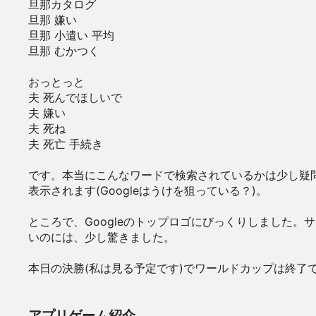
旦那カタログ
旦那 嫌い
旦那 小遣い 平均
旦那 むかつく
おっとっと
夫 死んでほしいで
夫 嫌い
夫 死ね
夫 死亡 手続き
です。本当にこんなワードで検索されているかは少し疑問
表示されます(Googleはうけを狙っている？)。
ところで、Googleのトップロゴにびっくりしました。
いのには、少し驚きました。
本日の決勝(私は見る予定です)でワールドカップは終了
アプリゲーム紹介