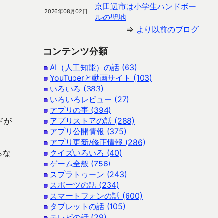
京田辺市は小学生ハンドボー
2026年08月02日
ルの聖地
⇒
より以前のブログ
コンテンツ分類
AI（人工知能）の話 (63)
YouTuberと動画サイト (103)
いろいろ (383)
いろいろレビュー (27)
アプリの事 (394)
ドが
アプリストアの話 (288)
アプリ公開情報 (375)
アプリ更新/修正情報 (286)
らな
クイズいろいろ (40)
ゲーム全般 (756)
スプラトゥーン (243)
スポーツの話 (234)
スマートフォンの話 (600)
タブレットの話 (105)
テレビの話 (29)