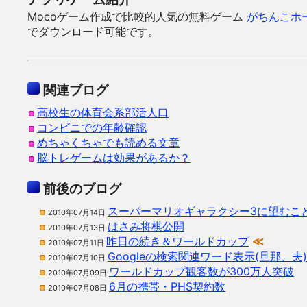
Mocoゲーム作成で比較的人気の無料ゲーム
がちんこホ
でダウンロード可能です。
関連ブログ
高校生の体育会系部活人口
コンビニでの年齢確認
めちゃくちゃでも読める文章
脳トレゲームは効果があるか？
前後のブログ
スーパーマリオギャラクシー3に望むこ
2010年07月14日
はさみ将棋公開
2010年07月13日
昨日の続き＆ワールドカップ
≪
2010年07月11日
Googleの検索関連ワード表示(旦那、夫)
2010年07月10日
ワールドカップ観客数が300万人突破
2010年07月09日
6月の携帯・PHS契約数
2010年07月08日