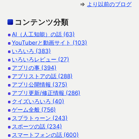
⇒
より以前のブログ
コンテンツ分類
AI（人工知能）の話 (63)
YouTuberと動画サイト (103)
いろいろ (383)
いろいろレビュー (27)
アプリの事 (394)
アプリストアの話 (288)
アプリ公開情報 (375)
アプリ更新/修正情報 (286)
クイズいろいろ (40)
ゲーム全般 (756)
スプラトゥーン (243)
スポーツの話 (234)
スマートフォンの話 (600)