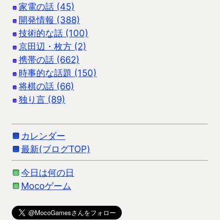
家電の話 (45)
開発情報 (388)
技術的な話 (100)
京田辺・枚方 (2)
携帯の話 (662)
時事的な話題 (150)
将棋の話 (66)
独り言 (89)
カレンダー
最新(ブログTOP)
今日は何の日
Mocoゲーム