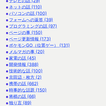
テレビの話 (29)
ネットの話 (110)
パソコンの話 (100)
フォームへの返答 (39)
プログラミングの話 (97)
ページの事 (150)
ページ更新情報 (173)
ポケモンGO（位置ゲー） (131)
メルマガの事 (20)
家電の話 (45)
開発情報 (388)
技術的な話 (100)
京田辺・枚方 (2)
携帯の話 (662)
時事的な話題 (150)
将棋の話 (66)
独り言 (89)