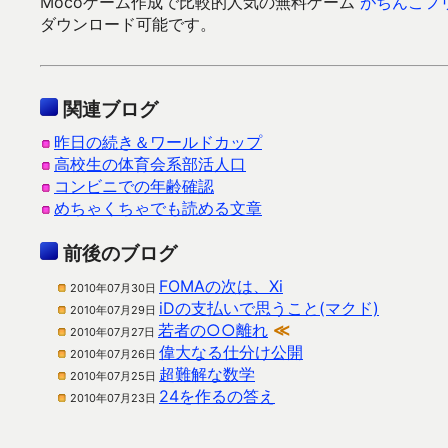
Mocoゲーム作成で比較的人気の無料ゲーム
がちんこフ
ダウンロード可能です。
関連ブログ
昨日の続き＆ワールドカップ
高校生の体育会系部活人口
コンビニでの年齢確認
めちゃくちゃでも読める文章
前後のブログ
FOMAの次は、Xi
2010年07月30日
iDの支払いで思うこと(マクド)
2010年07月29日
若者の○○離れ
≪
2010年07月27日
偉大なる仕分け公開
2010年07月26日
超難解な数学
2010年07月25日
24を作るの答え
2010年07月23日