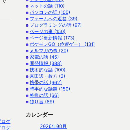
 で
ネットの話 (110)
パソコンの話 (100)
フォームへの返答 (39)
プログラミングの話 (97)
ページの事 (150)
ページ更新情報 (173)
ポケモンGO（位置ゲー） (131)
メルマガの事 (20)
家電の話 (45)
開発情報 (388)
技術的な話 (100)
京田辺・枚方 (2)
携帯の話 (662)
時事的な話題 (150)
将棋の話 (66)
独り言 (89)
カレンダー
ブログ
2026年08月
ブログ