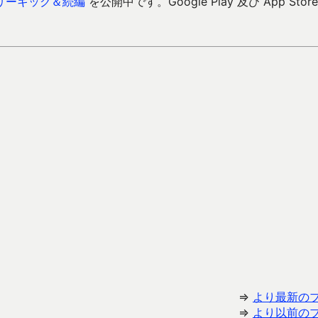
リーキック＆続編
を公開中です。Google Play 及び App Store
⇒
より最新の
⇒
より以前の