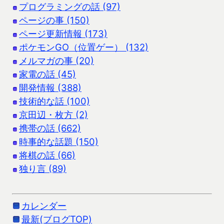
プログラミングの話 (97)
ページの事 (150)
ページ更新情報 (173)
ポケモンGO（位置ゲー） (132)
メルマガの事 (20)
家電の話 (45)
開発情報 (388)
技術的な話 (100)
京田辺・枚方 (2)
携帯の話 (662)
時事的な話題 (150)
将棋の話 (66)
独り言 (89)
カレンダー
最新(ブログTOP)