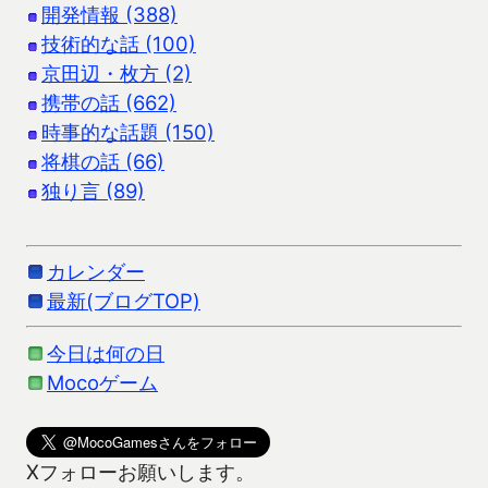
開発情報 (388)
技術的な話 (100)
京田辺・枚方 (2)
携帯の話 (662)
時事的な話題 (150)
将棋の話 (66)
独り言 (89)
カレンダー
最新(ブログTOP)
今日は何の日
Mocoゲーム
Xフォローお願いします。