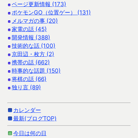
ページ更新情報 (173)
ポケモンGO（位置ゲー） (131)
メルマガの事 (20)
家電の話 (45)
開発情報 (388)
技術的な話 (100)
京田辺・枚方 (2)
携帯の話 (662)
時事的な話題 (150)
将棋の話 (66)
独り言 (89)
カレンダー
最新(ブログTOP)
今日は何の日