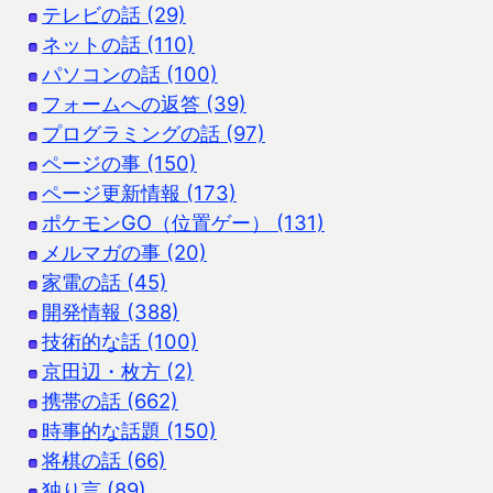
テレビの話 (29)
ネットの話 (110)
パソコンの話 (100)
フォームへの返答 (39)
プログラミングの話 (97)
ページの事 (150)
ページ更新情報 (173)
ポケモンGO（位置ゲー） (131)
メルマガの事 (20)
家電の話 (45)
開発情報 (388)
技術的な話 (100)
京田辺・枚方 (2)
携帯の話 (662)
時事的な話題 (150)
将棋の話 (66)
独り言 (89)