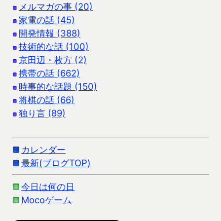
メルマガの事 (20)
家電の話 (45)
開発情報 (388)
技術的な話 (100)
京田辺・枚方 (2)
携帯の話 (662)
時事的な話題 (150)
将棋の話 (66)
独り言 (89)
カレンダー
最新(ブログTOP)
今日は何の日
Mocoゲーム