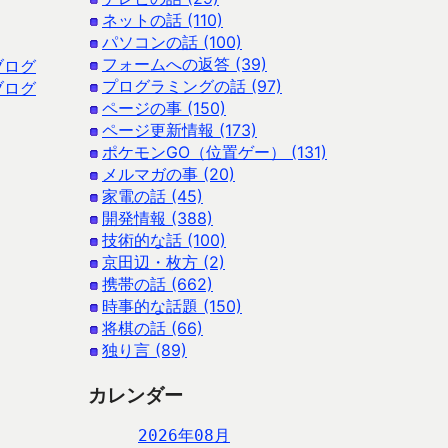
ネットの話 (110)
パソコンの話 (100)
フォームへの返答 (39)
ブログ
プログラミングの話 (97)
ブログ
ページの事 (150)
ページ更新情報 (173)
ポケモンGO（位置ゲー） (131)
メルマガの事 (20)
家電の話 (45)
開発情報 (388)
技術的な話 (100)
京田辺・枚方 (2)
携帯の話 (662)
時事的な話題 (150)
将棋の話 (66)
独り言 (89)
カレンダー
2026年08月