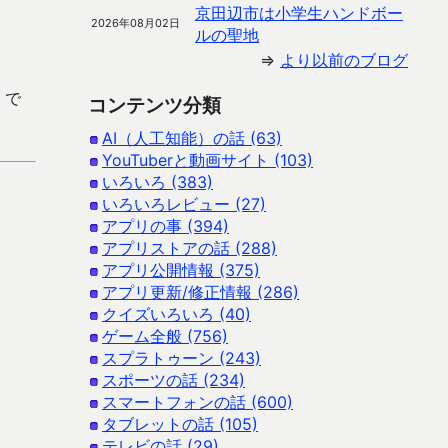
京田辺市は小学生ハンドボー
2026年08月02日
ルの聖地
⇒
より以前のブログ
 で
コンテンツ分類
AI（人工知能）の話 (63)
YouTuberと動画サイト (103)
いろいろ (383)
いろいろレビュー (27)
アプリの事 (394)
アプリストアの話 (288)
アプリ公開情報 (375)
アプリ更新/修正情報 (286)
クイズいろいろ (40)
ゲーム全般 (756)
スプラトゥーン (243)
スポーツの話 (234)
スマートフォンの話 (600)
タブレットの話 (105)
テレビの話 (29)