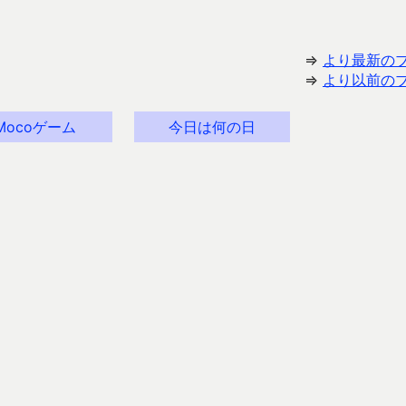
⇒
より最新の
⇒
より以前の
Mocoゲーム
今日は何の日