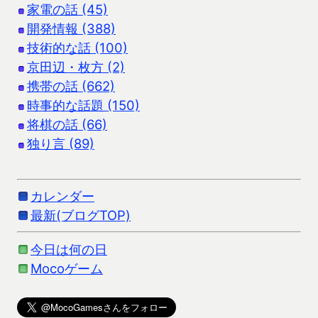
家電の話 (45)
開発情報 (388)
技術的な話 (100)
京田辺・枚方 (2)
携帯の話 (662)
時事的な話題 (150)
将棋の話 (66)
独り言 (89)
カレンダー
最新(ブログTOP)
今日は何の日
Mocoゲーム