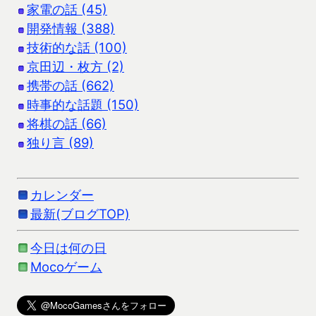
家電の話 (45)
開発情報 (388)
技術的な話 (100)
京田辺・枚方 (2)
携帯の話 (662)
時事的な話題 (150)
将棋の話 (66)
独り言 (89)
カレンダー
最新(ブログTOP)
今日は何の日
Mocoゲーム