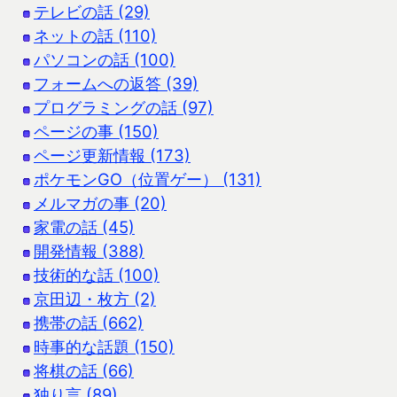
テレビの話 (29)
ネットの話 (110)
パソコンの話 (100)
フォームへの返答 (39)
プログラミングの話 (97)
ページの事 (150)
ページ更新情報 (173)
ポケモンGO（位置ゲー） (131)
メルマガの事 (20)
家電の話 (45)
開発情報 (388)
技術的な話 (100)
京田辺・枚方 (2)
携帯の話 (662)
時事的な話題 (150)
将棋の話 (66)
独り言 (89)