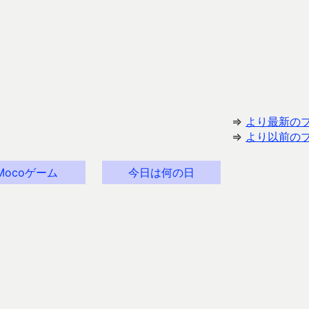
⇒
より最新の
⇒
より以前の
Mocoゲーム
今日は何の日