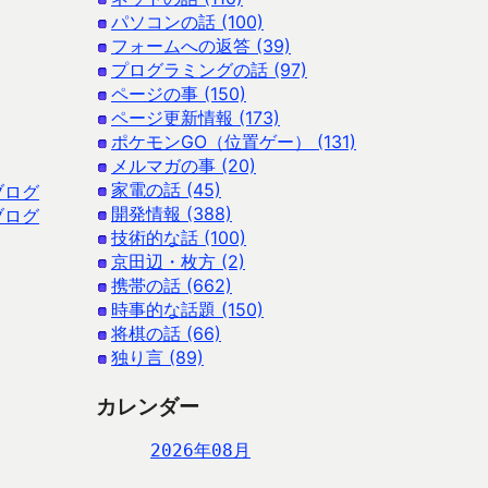
パソコンの話 (100)
フォームへの返答 (39)
プログラミングの話 (97)
ページの事 (150)
ページ更新情報 (173)
ポケモンGO（位置ゲー） (131)
メルマガの事 (20)
家電の話 (45)
ブログ
開発情報 (388)
ブログ
技術的な話 (100)
京田辺・枚方 (2)
携帯の話 (662)
時事的な話題 (150)
将棋の話 (66)
独り言 (89)
カレンダー
2026年08月