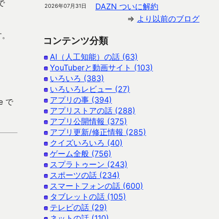
で
DAZN ついに解約
2026年07月31日
⇒
より以前のブログ
す。
コンテンツ分類
AI（人工知能）の話 (63)
YouTuberと動画サイト (103)
いろいろ (383)
いろいろレビュー (27)
アプリの事 (394)
e で
アプリストアの話 (288)
アプリ公開情報 (375)
アプリ更新/修正情報 (285)
クイズいろいろ (40)
ゲーム全般 (756)
スプラトゥーン (243)
スポーツの話 (234)
スマートフォンの話 (600)
タブレットの話 (105)
テレビの話 (29)
ネットの話 (110)