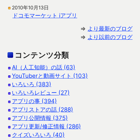
2010年10月13日
ドコモマーケット iアプリ
⇒
より最新のブログ
⇒
より以前のブログ
コンテンツ分類
AI（人工知能）の話 (63)
YouTuberと動画サイト (103)
いろいろ (383)
いろいろレビュー (27)
アプリの事 (394)
アプリストアの話 (288)
アプリ公開情報 (375)
アプリ更新/修正情報 (286)
クイズいろいろ (40)