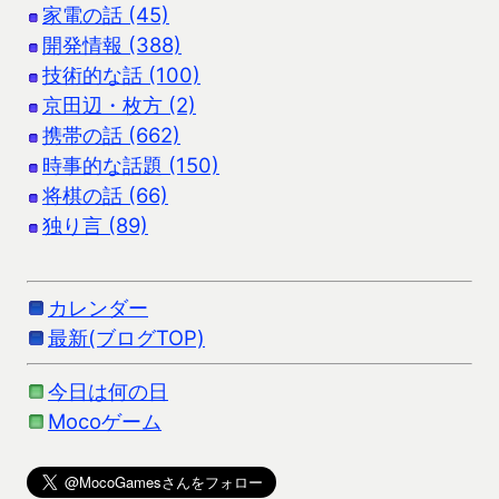
家電の話 (45)
開発情報 (388)
技術的な話 (100)
京田辺・枚方 (2)
携帯の話 (662)
時事的な話題 (150)
将棋の話 (66)
独り言 (89)
カレンダー
最新(ブログTOP)
今日は何の日
Mocoゲーム