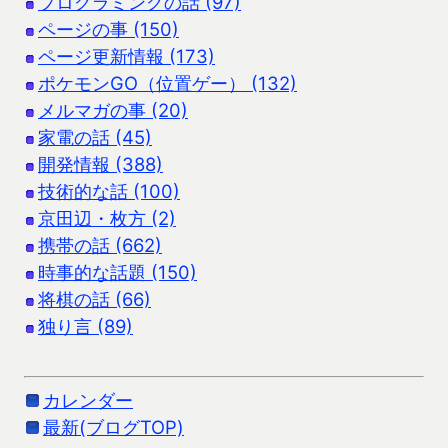
プログラミングの話 (97)
ページの事 (150)
ページ更新情報 (173)
ポケモンGO（位置ゲー） (132)
メルマガの事 (20)
家電の話 (45)
開発情報 (388)
技術的な話 (100)
京田辺・枚方 (2)
携帯の話 (662)
時事的な話題 (150)
将棋の話 (66)
独り言 (89)
カレンダー
最新(ブログTOP)