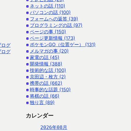
ネットの話 (110)
パソコンの話 (100)
フォームへの返答 (39)
プログラミングの話 (97)
ページの事 (150)
ページ更新情報 (173)
ポケモンGO（位置ゲー） (131)
ブログ
メルマガの事 (20)
ブログ
家電の話 (45)
開発情報 (388)
技術的な話 (100)
京田辺・枚方 (2)
携帯の話 (662)
時事的な話題 (150)
将棋の話 (66)
独り言 (89)
カレンダー
2026年08月