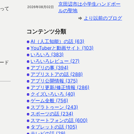
京田辺市は小学生ハンドボー
2026年08月02日
思って
ルの聖地
⇒
より以前のブログ
コンテンツ分類
AI（人工知能）の話 (63)
YouTuberと動画サイト (103)
いろいろ (383)
いろいろレビュー (27)
ロード
アプリの事 (394)
アプリストアの話 (288)
アプリ公開情報 (375)
アプリ更新/修正情報 (286)
クイズいろいろ (40)
ゲーム全般 (756)
スプラトゥーン (243)
スポーツの話 (234)
スマートフォンの話 (600)
タブレットの話 (105)
テレビの話 (29)