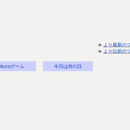
⇒
より最新の
⇒
より以前の
Mocoゲーム
今日は何の日