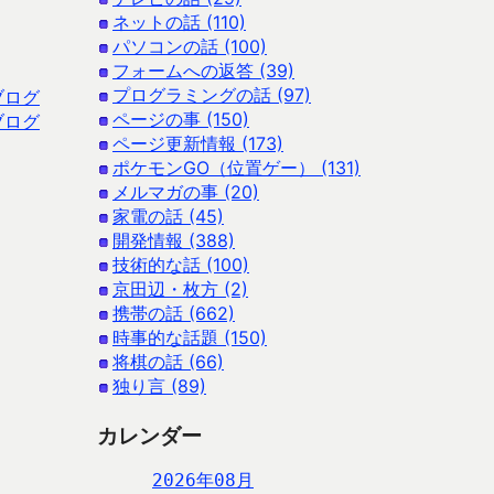
ネットの話 (110)
パソコンの話 (100)
フォームへの返答 (39)
プログラミングの話 (97)
ブログ
ページの事 (150)
ブログ
ページ更新情報 (173)
ポケモンGO（位置ゲー） (131)
メルマガの事 (20)
家電の話 (45)
開発情報 (388)
技術的な話 (100)
京田辺・枚方 (2)
携帯の話 (662)
時事的な話題 (150)
将棋の話 (66)
独り言 (89)
カレンダー
2026年08月