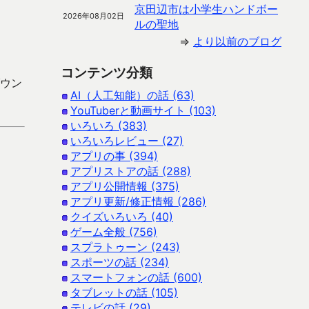
京田辺市は小学生ハンドボー
2026年08月02日
ルの聖地
⇒
より以前のブログ
コンテンツ分類
ダウン
AI（人工知能）の話 (63)
YouTuberと動画サイト (103)
いろいろ (383)
いろいろレビュー (27)
アプリの事 (394)
アプリストアの話 (288)
アプリ公開情報 (375)
アプリ更新/修正情報 (286)
クイズいろいろ (40)
ゲーム全般 (756)
スプラトゥーン (243)
スポーツの話 (234)
スマートフォンの話 (600)
タブレットの話 (105)
テレビの話 (29)