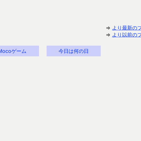
⇒
より最新の
⇒
より以前の
Mocoゲーム
今日は何の日