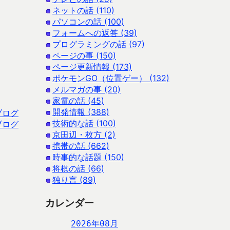
ネットの話 (110)
パソコンの話 (100)
フォームへの返答 (39)
プログラミングの話 (97)
ページの事 (150)
ページ更新情報 (173)
ポケモンGO（位置ゲー） (132)
メルマガの事 (20)
家電の話 (45)
開発情報 (388)
ブログ
技術的な話 (100)
ブログ
京田辺・枚方 (2)
携帯の話 (662)
時事的な話題 (150)
将棋の話 (66)
独り言 (89)
カレンダー
2026年08月