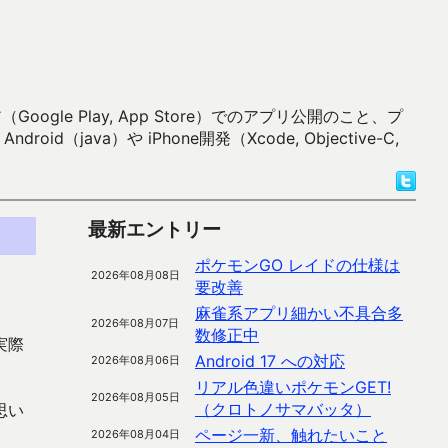
 Play, App Store）でのアプリ公開のこと、プ
）や iPhone開発（Xcode, Objective-C,
最新エントリー
ポケモンGO レイドの仕様は
2026年08月08日
要改善
麻雀系アプリ細かい不具合多
2026年08月07日
数修正中
実際
Android 17 への対応
2026年08月06日
リアル色違いポケモンGET!
2026年08月05日
（クロトノサマバッタ）
思い
ページ一新、触れたいこと
2026年08月04日