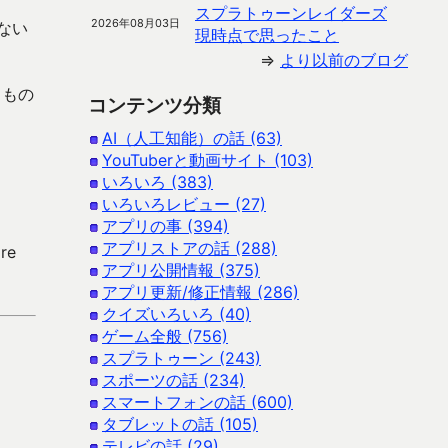
スプラトゥーンレイダーズ
2026年08月03日
ない
現時点で思ったこと
⇒
より以前のブログ
うもの
コンテンツ分類
AI（人工知能）の話 (63)
YouTuberと動画サイト (103)
いろいろ (383)
いろいろレビュー (27)
アプリの事 (394)
アプリストアの話 (288)
re
アプリ公開情報 (375)
アプリ更新/修正情報 (286)
クイズいろいろ (40)
ゲーム全般 (756)
スプラトゥーン (243)
スポーツの話 (234)
スマートフォンの話 (600)
タブレットの話 (105)
テレビの話 (29)