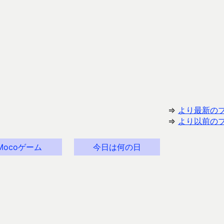
⇒
より最新の
⇒
より以前の
Mocoゲーム
今日は何の日