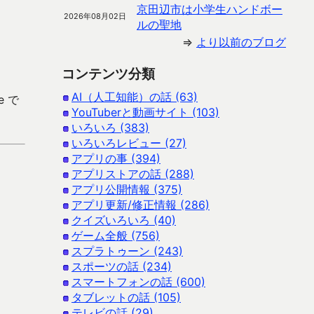
京田辺市は小学生ハンドボー
2026年08月02日
ルの聖地
⇒
より以前のブログ
コンテンツ分類
AI（人工知能）の話 (63)
e で
YouTuberと動画サイト (103)
いろいろ (383)
いろいろレビュー (27)
アプリの事 (394)
アプリストアの話 (288)
アプリ公開情報 (375)
アプリ更新/修正情報 (286)
クイズいろいろ (40)
ゲーム全般 (756)
スプラトゥーン (243)
スポーツの話 (234)
スマートフォンの話 (600)
タブレットの話 (105)
テレビの話 (29)