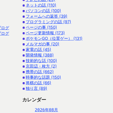
ネットの話 (110)
パソコンの話 (100)
フォームへの返答 (39)
プログラミングの話 (97)
ページの事 (150)
ブログ
ページ更新情報 (173)
ブログ
ポケモンGO（位置ゲー） (131)
メルマガの事 (20)
家電の話 (45)
開発情報 (388)
技術的な話 (100)
京田辺・枚方 (2)
携帯の話 (662)
時事的な話題 (150)
将棋の話 (66)
独り言 (89)
カレンダー
2026年08月