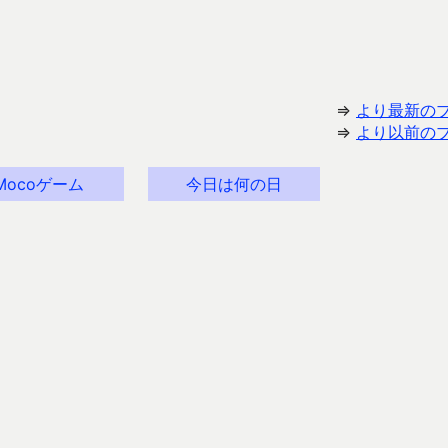
⇒
より最新の
⇒
より以前の
Mocoゲーム
今日は何の日