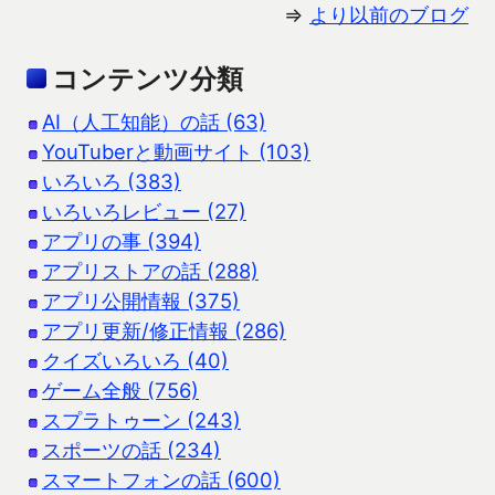
⇒
より以前のブログ
コンテンツ分類
AI（人工知能）の話 (63)
YouTuberと動画サイト (103)
いろいろ (383)
いろいろレビュー (27)
アプリの事 (394)
アプリストアの話 (288)
アプリ公開情報 (375)
アプリ更新/修正情報 (286)
クイズいろいろ (40)
ゲーム全般 (756)
スプラトゥーン (243)
スポーツの話 (234)
スマートフォンの話 (600)