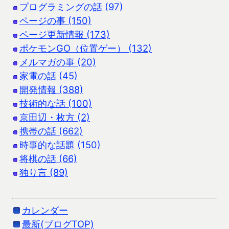
プログラミングの話 (97)
ページの事 (150)
ページ更新情報 (173)
ポケモンGO（位置ゲー） (132)
メルマガの事 (20)
家電の話 (45)
開発情報 (388)
技術的な話 (100)
京田辺・枚方 (2)
携帯の話 (662)
時事的な話題 (150)
将棋の話 (66)
独り言 (89)
カレンダー
最新(ブログTOP)