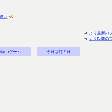
違い
≪
⇒
より最新の
⇒
より以前の
Mocoゲーム
今日は何の日