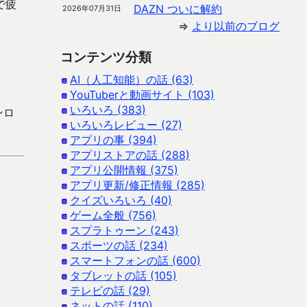
で疲
DAZN ついに解約
2026年07月31日
⇒
より以前のブログ
コンテンツ分類
AI（人工知能）の話 (63)
YouTuberと動画サイト (103)
いろいろ (383)
ンロ
いろいろレビュー (27)
アプリの事 (394)
アプリストアの話 (288)
アプリ公開情報 (375)
アプリ更新/修正情報 (285)
クイズいろいろ (40)
ゲーム全般 (756)
スプラトゥーン (243)
スポーツの話 (234)
スマートフォンの話 (600)
タブレットの話 (105)
テレビの話 (29)
ネットの話 (110)