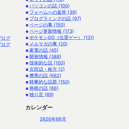
パソコンの話 (100)
フォームへの返答 (39)
プログラミングの話 (97)
ページの事 (150)
ページ更新情報 (173)
ポケモンGO（位置ゲー） (131)
ブログ
メルマガの事 (20)
ブログ
家電の話 (45)
開発情報 (388)
技術的な話 (100)
京田辺・枚方 (2)
携帯の話 (662)
時事的な話題 (150)
将棋の話 (66)
独り言 (89)
カレンダー
2026年08月