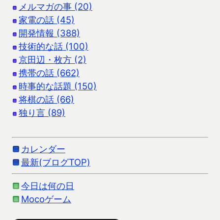
メルマガの事 (20)
家電の話 (45)
開発情報 (388)
技術的な話 (100)
京田辺・枚方 (2)
携帯の話 (662)
時事的な話題 (150)
将棋の話 (66)
独り言 (89)
カレンダー
最新(ブログTOP)
今日は何の日
Mocoゲーム