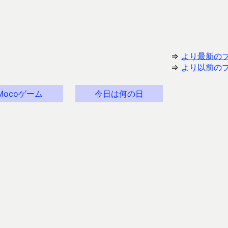
⇒
より最新の
⇒
より以前の
Mocoゲーム
今日は何の日