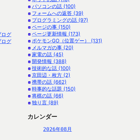
パソコンの話 (100)
フォームへの返答 (39)
プログラミングの話 (97)
ページの事 (150)
ページ更新情報 (173)
ブログ
ポケモンGO（位置ゲー） (131)
ブログ
メルマガの事 (20)
家電の話 (45)
開発情報 (388)
技術的な話 (100)
京田辺・枚方 (2)
携帯の話 (662)
時事的な話題 (150)
将棋の話 (66)
独り言 (89)
カレンダー
2026年08月