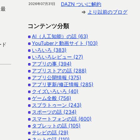
DAZN ついに解約
2026年07月31日
こ最
⇒
より以前のブログ
コンテンツ分類
AI（人工知能）の話 (63)
YouTuberと動画サイト (103)
ード
いろいろ (383)
いろいろレビュー (27)
アプリの事 (394)
アプリストアの話 (288)
アプリ公開情報 (375)
アプリ更新/修正情報 (285)
クイズいろいろ (40)
ゲーム全般 (756)
スプラトゥーン (243)
スポーツの話 (234)
スマートフォンの話 (600)
タブレットの話 (105)
テレビの話 (29)
ネットの話 (110)