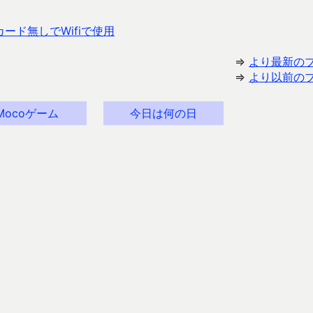
ード無しでWifiで使用
⇒
より最新の
⇒
より以前の
Mocoゲーム
今日は何の日