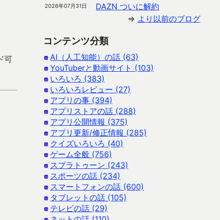
DAZN ついに解約
2026年07月31日
⇒
より以前のブログ
コンテンツ分類
AI（人工知能）の話 (63)
ード可
YouTuberと動画サイト (103)
いろいろ (383)
いろいろレビュー (27)
アプリの事 (394)
アプリストアの話 (288)
アプリ公開情報 (375)
アプリ更新/修正情報 (285)
クイズいろいろ (40)
ゲーム全般 (756)
スプラトゥーン (243)
スポーツの話 (234)
スマートフォンの話 (600)
タブレットの話 (105)
テレビの話 (29)
ネットの話 (110)