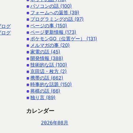
パソコンの話 (100)
フォームへの返答 (39)
プログラミングの話 (97)
ページの事 (150)
ブログ
ページ更新情報 (173)
ブログ
ポケモンGO（位置ゲー） (131)
メルマガの事 (20)
家電の話 (45)
開発情報 (388)
技術的な話 (100)
京田辺・枚方 (2)
携帯の話 (662)
時事的な話題 (150)
将棋の話 (66)
独り言 (89)
カレンダー
2026年08月