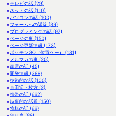
テレビの話 (29)
ネットの話 (110)
パソコンの話 (100)
フォームへの返答 (39)
プログラミングの話 (97)
ページの事 (150)
ページ更新情報 (173)
ポケモンGO（位置ゲー） (131)
メルマガの事 (20)
家電の話 (45)
開発情報 (388)
技術的な話 (100)
京田辺・枚方 (2)
携帯の話 (662)
時事的な話題 (150)
将棋の話 (66)
独り言 (89)