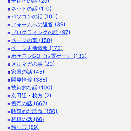
テレビの話 (29)
ネットの話 (110)
パソコンの話 (100)
フォームへの返答 (39)
プログラミングの話 (97)
ページの事 (150)
ページ更新情報 (173)
ポケモンGO（位置ゲー） (132)
メルマガの事 (20)
家電の話 (45)
開発情報 (388)
技術的な話 (100)
京田辺・枚方 (2)
携帯の話 (662)
時事的な話題 (150)
将棋の話 (66)
独り言 (89)