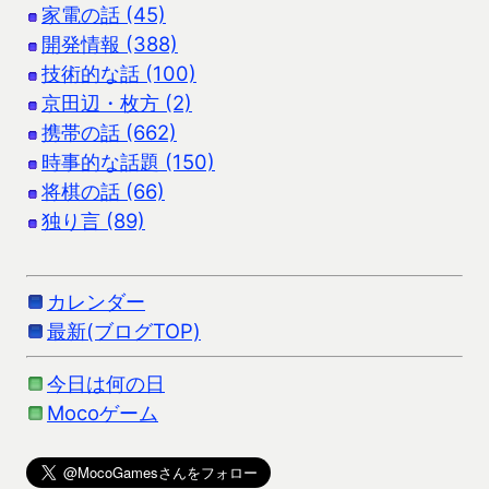
家電の話 (45)
開発情報 (388)
技術的な話 (100)
京田辺・枚方 (2)
携帯の話 (662)
時事的な話題 (150)
将棋の話 (66)
独り言 (89)
カレンダー
最新(ブログTOP)
今日は何の日
Mocoゲーム