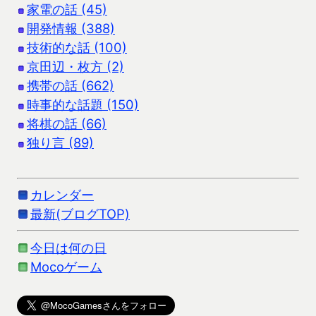
家電の話 (45)
開発情報 (388)
技術的な話 (100)
京田辺・枚方 (2)
携帯の話 (662)
時事的な話題 (150)
将棋の話 (66)
独り言 (89)
カレンダー
最新(ブログTOP)
今日は何の日
Mocoゲーム