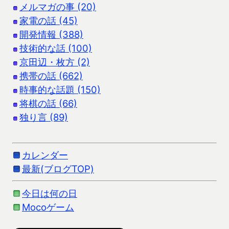
メルマガの事 (20)
家電の話 (45)
開発情報 (388)
技術的な話 (100)
京田辺・枚方 (2)
携帯の話 (662)
時事的な話題 (150)
将棋の話 (66)
独り言 (89)
カレンダー
最新(ブログTOP)
今日は何の日
Mocoゲーム