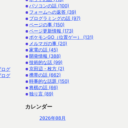
パソコンの話 (100)
フォームへの返答 (39)
プログラミングの話 (97)
ページの事 (150)
ページ更新情報 (173)
ポケモンGO（位置ゲー） (131)
メルマガの事 (20)
家電の話 (45)
開発情報 (388)
技術的な話 (99)
京田辺・枚方 (2)
ブログ
携帯の話 (662)
ブログ
時事的な話題 (150)
将棋の話 (66)
独り言 (89)
カレンダー
2026年08月