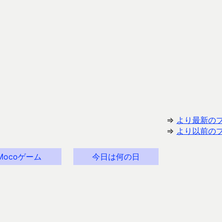
⇒
より最新の
⇒
より以前の
Mocoゲーム
今日は何の日