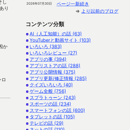
そし
ページ一新続き
2026年07月30日
あり
⇒
より以前のブログ
コンテンツ分類
AI（人工知能）の話 (63)
YouTuberと動画サイト (103)
因か
いろいろ (383)
いろいろレビュー (27)
アプリの事 (394)
アプリストアの話 (288)
アプリ公開情報 (375)
アプリ更新/修正情報 (285)
ンロ
クイズいろいろ (40)
ゲーム全般 (756)
スプラトゥーン (243)
スポーツの話 (234)
スマートフォンの話 (600)
タブレットの話 (105)
テレビの話 (29)
ネットの話 (110)