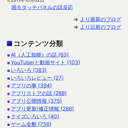
2011年10月02日
困るタッチパネルの誤反応
⇒
より最新のブログ
⇒
より以前のブログ
コンテンツ分類
AI（人工知能）の話 (63)
YouTuberと動画サイト (103)
いろいろ (383)
いろいろレビュー (27)
アプリの事 (394)
アプリストアの話 (288)
アプリ公開情報 (375)
アプリ更新/修正情報 (286)
クイズいろいろ (40)
ゲーム全般 (756)