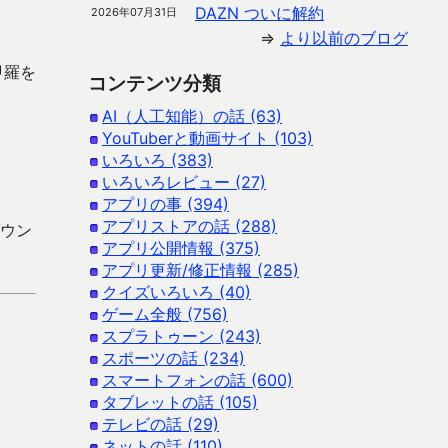
DAZN ついに解約
2026年07月31日
⇒
より以前のブログ
甲羅を
コンテンツ分類
AI（人工知能）の話 (63)
YouTuberと動画サイト (103)
いろいろ (383)
いろいろレビュー (27)
アプリの事 (394)
アプリストアの話 (288)
ダウン
アプリ公開情報 (375)
アプリ更新/修正情報 (285)
クイズいろいろ (40)
ゲーム全般 (756)
スプラトゥーン (243)
スポーツの話 (234)
スマートフォンの話 (600)
タブレットの話 (105)
テレビの話 (29)
ネットの話 (110)