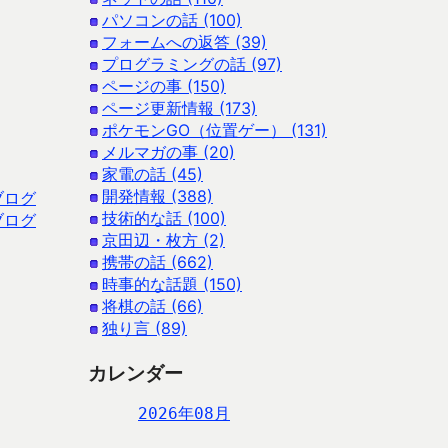
パソコンの話 (100)
フォームへの返答 (39)
プログラミングの話 (97)
ページの事 (150)
ページ更新情報 (173)
ポケモンGO（位置ゲー） (131)
メルマガの事 (20)
家電の話 (45)
開発情報 (388)
ブログ
技術的な話 (100)
ブログ
京田辺・枚方 (2)
携帯の話 (662)
時事的な話題 (150)
将棋の話 (66)
独り言 (89)
カレンダー
2026年08月