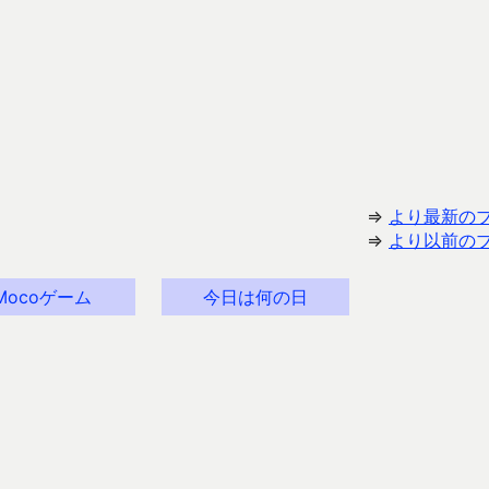
⇒
より最新の
⇒
より以前の
Mocoゲーム
今日は何の日