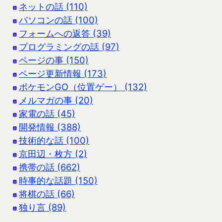
ネットの話 (110)
パソコンの話 (100)
フォームへの返答 (39)
プログラミングの話 (97)
ページの事 (150)
ページ更新情報 (173)
ポケモンGO（位置ゲー） (132)
メルマガの事 (20)
家電の話 (45)
開発情報 (388)
技術的な話 (100)
京田辺・枚方 (2)
携帯の話 (662)
時事的な話題 (150)
将棋の話 (66)
独り言 (89)