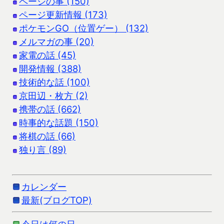
ページの事 (150)
ページ更新情報 (173)
ポケモンGO（位置ゲー） (132)
メルマガの事 (20)
家電の話 (45)
開発情報 (388)
技術的な話 (100)
京田辺・枚方 (2)
携帯の話 (662)
時事的な話題 (150)
将棋の話 (66)
独り言 (89)
カレンダー
最新(ブログTOP)
今日は何の日