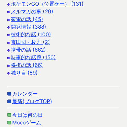
ポケモンGO（位置ゲー） (131)
メルマガの事 (20)
家電の話 (45)
開発情報 (388)
技術的な話 (100)
京田辺・枚方 (2)
携帯の話 (662)
時事的な話題 (150)
将棋の話 (66)
独り言 (89)
カレンダー
最新(ブログTOP)
今日は何の日
Mocoゲーム