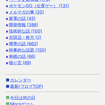
ポケモンGO（位置ゲー） (131)
メルマガの事 (20)
家電の話 (45)
開発情報 (388)
技術的な話 (100)
京田辺・枚方 (2)
携帯の話 (662)
時事的な話題 (150)
将棋の話 (66)
独り言 (89)
カレンダー
最新(ブログTOP)
今日は何の日
Mocoゲーム